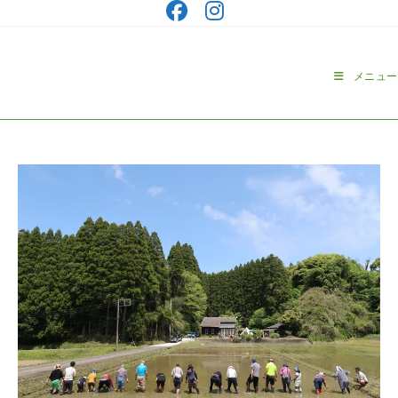
コ
ン
テ
ン
メニュー
ツ
へ
ス
キ
ッ
プ