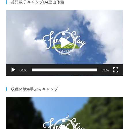
英語親子キャンプde里山体験
動
画
プ
レ
ー
ヤ
ー
00:00
03:52
収穫体験&手ぶらキャンプ
動
画
プ
レ
ー