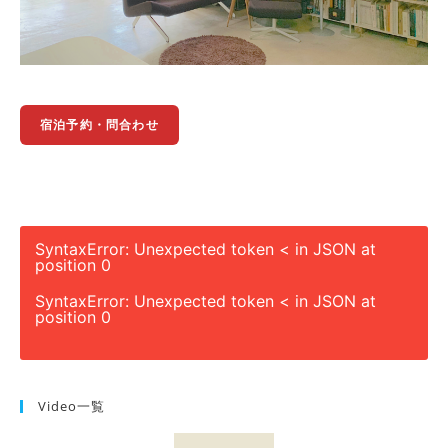
宿泊予約・問合わせ
SyntaxError: Unexpected token < in JSON at
position 0
SyntaxError: Unexpected token < in JSON at
position 0
Video一覧