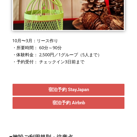
10
月〜3月：リース作り
・所要時間：
60
分～
90
分
・体験料金：
2
,5
00円
／
1
グループ（5人まで）
・予約受付： チェックイン
3
日前まで
宿泊予約 StayJapan
宿泊予約 Airbnb
■施設ご利用規則・注意点