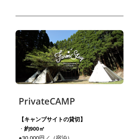
PrivateCAMP
【キャンプサイトの
貸切】
・
約900㎡
●
30,000円／（宿泊）