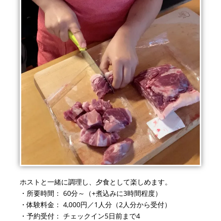
ホストと一緒に調理し、夕食として楽しめます。
・所要時間：
60
分～（
+
煮込みに
3
時間程度）
・体験料金：
4
,0
00円
／1人分（2人分から受付）
・予約受付： チェックイン
5
日前まで4