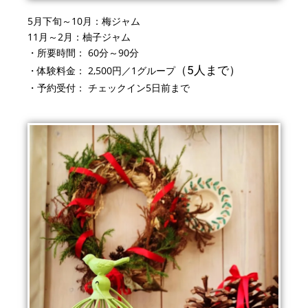
5
月下旬～10月：梅ジャム
11
月～
2
月：柚子ジャム
・所要時間：
60
分～
90
分
（5人まで）
・体験料金：
2
,5
00円
／
1
グループ
・予約受付： チェックイン
5
日前まで