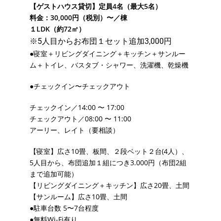
【ゲストハウス貸切】定員4名（最大5名）
料金：30,000円（税別）〜／棟
１LDK（約72㎡）
※5人目からお布団１セット追加3,000円
●寝室＋リビングダイニング＋キッチン＋サンルー
ム＋トイレ、バスタブ・シャワー、洗濯機、乾燥機
●チェックイン〜チェックアウト
チェックイン／14:00 〜 17:00
チェックアウト／08:00 〜 11:00
アーリー、レイト（要相談）
【寝室】広さ10畳、板間、２段ベット２台(4人）、
5人目から、布団追加１組につき3.000円（布団2組
まで追加可能）
【リビングダイニング＋キッチン】広さ20畳、土間
【サンルーム】広さ10畳、土間
●駐車台数 5〜7台程度
●無料Wi-Fi有り