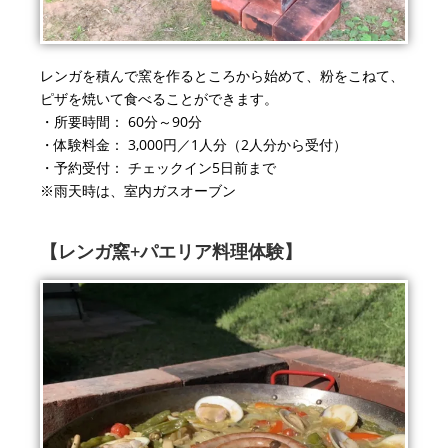
レンガを積んで窯を作るところから始めて、粉をこねて、
ピザを焼いて食べることができます。
・所要時間：
60
分～
90
分
・体験料金：
3
,0
00円
／1人分（2人分から受付）
・予約受付： チェックイン
5
日前まで
※雨天時は、室内ガスオーブン
【レンガ窯+パエリア料理体験】