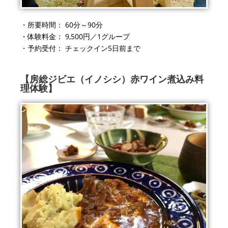
・所要時間：
60
分～
90
分
・体験料金：
9
,
500円
／
1グループ
・予約受付： チェックイン
5
日前まで
【房総ジビエ（イノシシ）赤ワイン煮込み料
理体験】