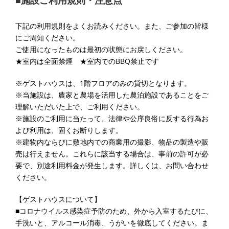
下記の利用規則をよくお読みください。また、ご参加の皆様
にご周知ください。
ご使用になったものは最初の状態にお戻しください。
★室内は全面禁煙 ★室内でのBBQ禁止です
※ゲストハウスは、1階フロアのみの貸切となります。
※当施設は、農家と農場を活用した農泊施設であることをご
理解いただいた上で、ご利用ください。
※施設のご利用に当たって、法律や公序良俗に反する行為お
よび利用は、固くお断りします。
※建物内ならびに敷地内での商業用の撮影、物品の製造や販
売は行えません。これらに該当する場合は、事前の許可が必
要で、別途利用料金が発生します。詳しくは、お問い合わせ
ください。
【ゲストハウスについて】
■コロナウイルス感染症予防のため、外から入室するたびに、
手洗いと、アルコール消毒、うがいを徹底してください。ま