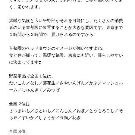
く、驚かれます。
温暖な気候と広い平野部がそれを可能にし、たくさんの消費
者のいる首都圏に位置することが大きな要因です。東京まで
１時間から２時間で、届けられるのですから‼️
首都圏のベッドタウンのイメージが強いですよね。
食と住が揃って、温暖な気候。東京にも近い。暮らしやすい
に決まってます❣️
野菜単品で全国１位は、
だいこん／なし／落花生／さやいんげん／かぶ／マッシュル
ーム／しゅんぎく／みつば
全国２位は、
さつまいも／さといも／にんじん／ねぎ／とうもろこし／そ
ら豆／すいか／しょうが／豆類／花き
全国３位、