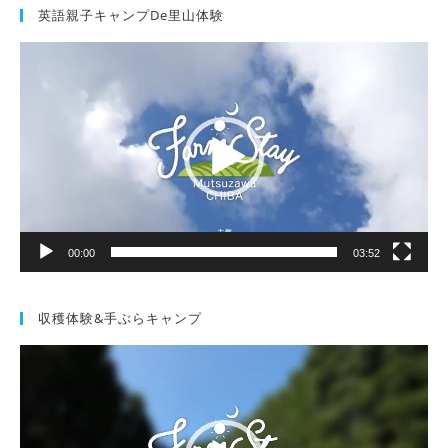
英語親子キャンプde里山体験
動
画
プ
レ
ー
ヤ
ー
00:00
03:52
収穫体験&手ぶらキャンプ
動
画
プ
レ
ー