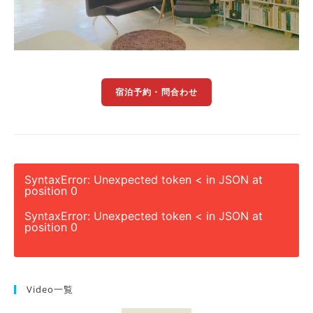
宿泊予約・問合わせ
SyntaxError: Unexpected token < in JSON at
position 0
SyntaxError: Unexpected token < in JSON at
position 0
Video一覧