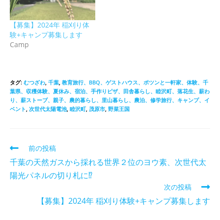
【募集】2024年 稲刈り体
験+キャンプ募集します
Camp
タグ
:
むつざわ
,
千葉
,
教育旅行、BBQ、ゲストハウス、ポツンと一軒家、体験、千
葉県、収穫体験、夏休み、宿泊、手作りピザ、田舎暮らし、睦沢町、落花生、薪わ
り、薪ストーブ、親子、農的暮らし、里山暮らし、農泊、修学旅行、キャンプ、イ
ベント
,
次世代太陽電池
,
睦沢町
,
茂原市
,
野菜王国
前の投稿
千葉の天然ガスから採れる世界２位のヨウ素、次世代太
陽光パネルの切り札に⁉︎
次の投稿
【募集】2024年 稲刈り体験+キャンプ募集します