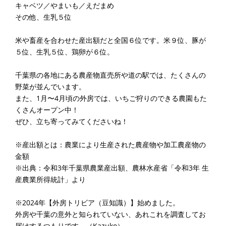
キャベツ／やまいも／えだまめ
その他、生乳５位
米や畜産を合わせた産出額だと全国６位です。米９位、豚が
５位、生乳５位、鶏卵が６位。
千葉県の各地にある農産物直売所や道の駅では、たくさんの
野菜が並んでいます。
また、1月〜4月頃の外房では、いちご狩りのできる農園もた
くさんオープン中！
ぜひ、立ち寄ってみてくださいね！
※産出額とは：農業により生産された農産物や加工農産物の
金額
※出典：令和3年千葉県農業産出額、農林水産省「令和3年 生
産農業所得統計」より
※2024年【外房トリビア（豆知識）】始めました。
外房や千葉の意外と知られていない、あれこれを調査してお
届けするつもりです。（Kazuko）