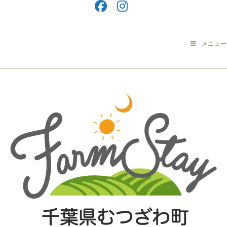
コ
ン
テ
ン
メニュー
ツ
へ
ス
キ
ッ
プ