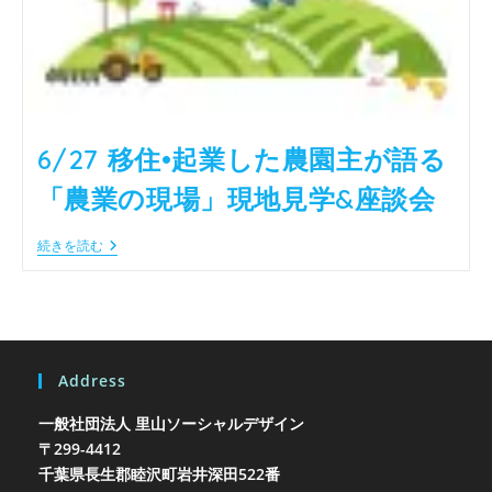
6/27 移住•起業した農園主が語る
「農業の現場」現地見学&座談会
6/27
続きを読む
移
住
•
起
業
し
た
Address
農
園
主
一般社団法人 里山ソーシャルデザイン
が
〒299-4412
語
千葉県長生郡睦沢町岩井
る
深田522番
「農