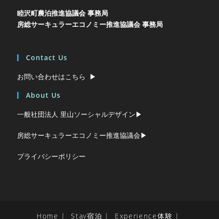
業
睦沢町農泊推進協議会 事務局
の
現
房総サーキュラーエコノミー推進協議会 事務局
場」
現
地
見
Contact Us
学
&
お問い合わせはこちら ▶︎
座
談
会
About Us
一般社団法人 里山ソーシャルデザイン▶︎
房総サーキュラーエコノミー推進協議会▶︎
プライバシーポリシー
Home
Stay宿泊
Experience体験