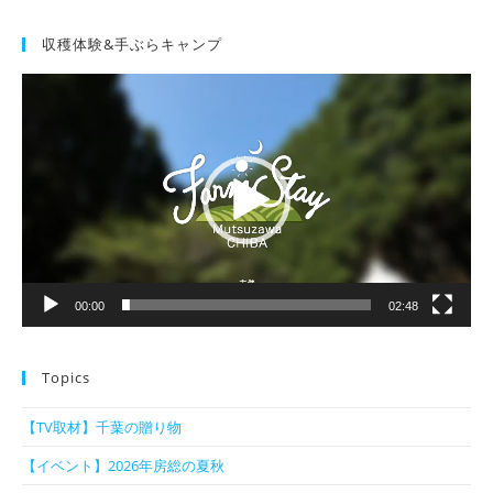
収穫体験&手ぶらキャンプ
動
画
プ
レ
ー
ヤ
ー
00:00
02:48
Topics
【TV取材】千葉の贈り物
【イベント】2026年房総の夏秋