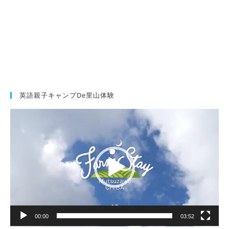
英語親子キャンプde里山体験
動
画
プ
レ
ー
ヤ
ー
00:00
03:52