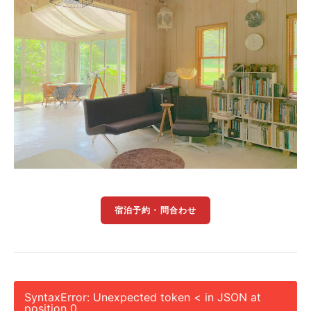
宿泊予約・問合わせ
SyntaxError: Unexpected token < in JSON at
position 0