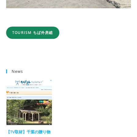
TOURISM ちば外房総
News
【TV取材】千葉の贈り物