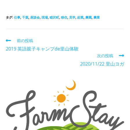
タグ
:
仕事
,
千葉
,
座談会
,
現場
,
睦沢町
,
移住
,
見学
,
起業
,
農園
,
農業
前の投稿
2019 英語親子キャンプde里山体験
次の投稿
2020/11/22 里山ヨガ