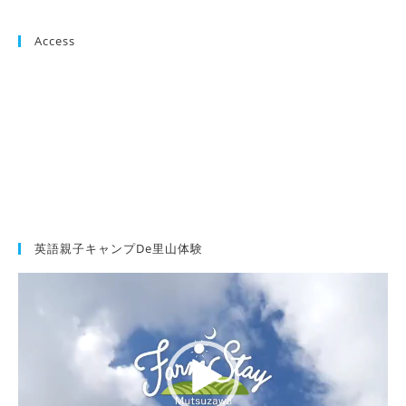
Access
英語親子キャンプde里山体験
動
画
プ
レ
ー
ヤ
ー