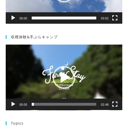
00:00
03:52
収穫体験&手ぶらキャンプ
動
画
プ
レ
ー
ヤ
ー
00:00
02:48
Topics