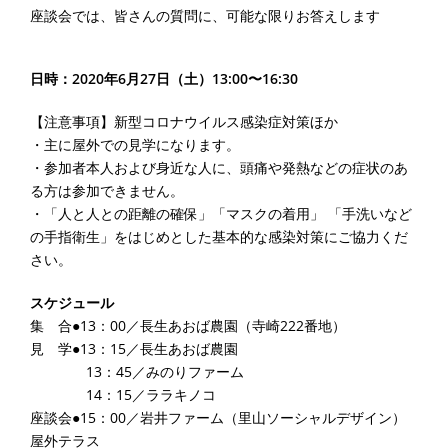
座談会では、皆さんの質問に、可能な限りお答えします
日時：2020年6月27日（土）13:00〜16:30
【注意事項】新型コロナウイルス感染症対策ほか
・主に屋外での見学になります。
・参加者本人および身近な人に、頭痛や発熱などの症状のあ
る方は参加できません。
・「人と人との距離の確保」「マスクの着用」 「手洗いなど
の手指衛生」をはじめとした基本的な感染対策にご協力くだ
さい。
スケジュール
集 合●13：00／長生あおば農園（寺崎222番地）
見 学●13：15／長生あおば農園
13：45／みのりファーム
14：15／ララキノコ
座談会●15：00／岩井ファーム（里山ソーシャルデザイン）
屋外テラス