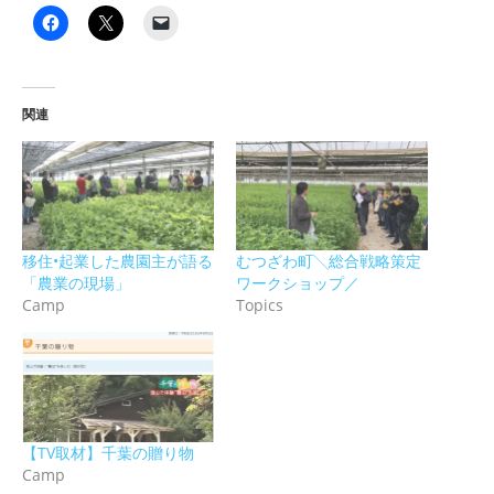
関連
移住•起業した農園主が語る
むつざわ町╲総合戦略策定
「農業の現場」
ワークショップ／
Camp
Topics
【TV取材】千葉の贈り物
Camp