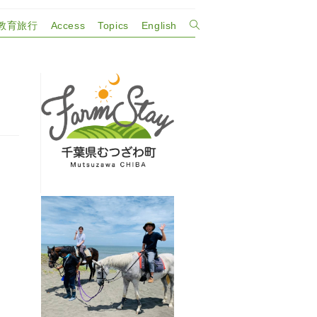
教育旅行
Access
Topics
English
ウ
ェ
ブ
サ
イ
ト
の
検
索
を
ト
グ
ル