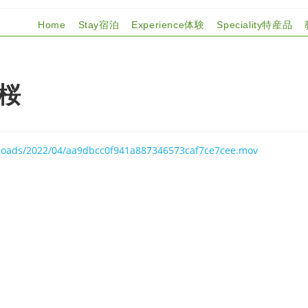
Home
Stay宿泊
Experience体験
Speciality特産品
桜
uploads/2022/04/aa9dbcc0f941a887346573caf7ce7cee.mov