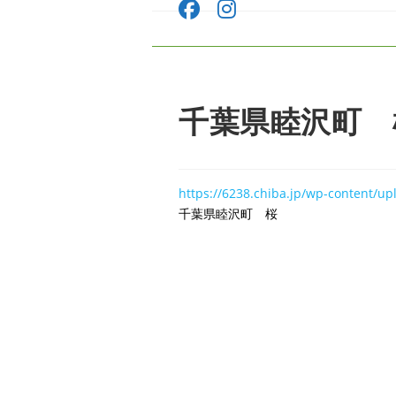
コ
ン
テ
ン
ツ
千葉県睦沢町 
へ
ス
キ
ッ
プ
https://6238.chiba.jp/wp-content/
千葉県睦沢町 桜