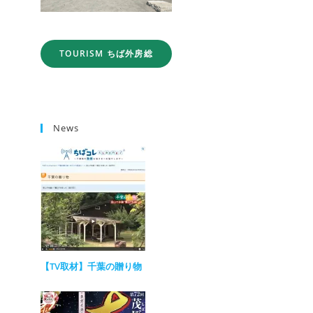
TOURISM ちば外房総
News
【TV取材】千葉の贈り物