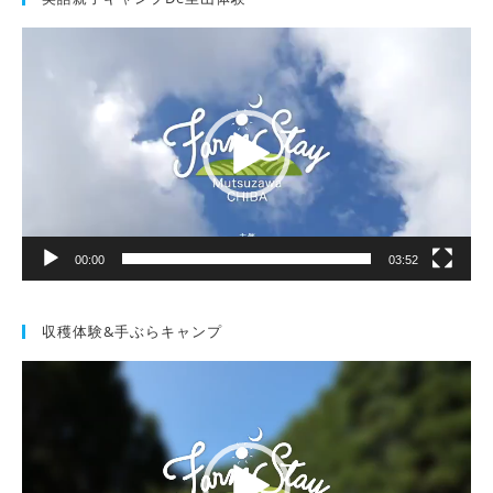
動
画
プ
レ
ー
ヤ
ー
00:00
03:52
収穫体験&手ぶらキャンプ
動
画
プ
レ
ー
ヤ