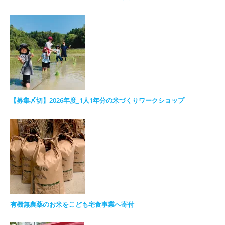
【募集〆切】2026年度_1人1年分の米づくりワークショップ
有機無農薬のお米をこども宅食事業へ寄付