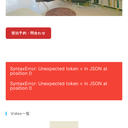
宿泊予約・問合わせ
SyntaxError: Unexpected token < in JSON at
position 0
SyntaxError: Unexpected token < in JSON at
position 0
Video一覧