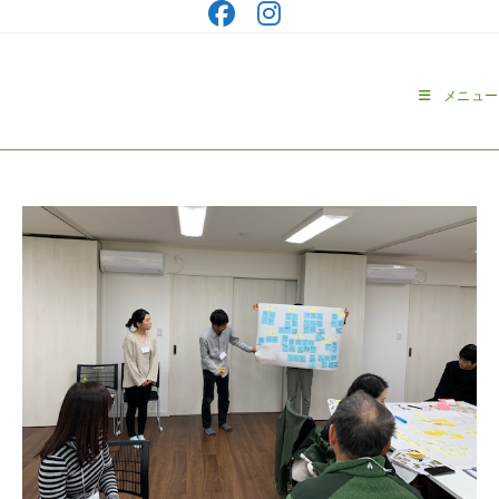
コ
ン
テ
ン
メニュー
ツ
へ
ス
キ
ッ
プ