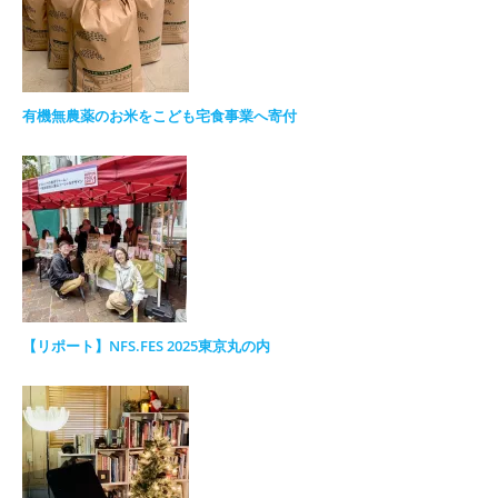
有機無農薬のお米をこども宅食事業へ寄付
【リポート】NFS.FES 2025東京丸の内