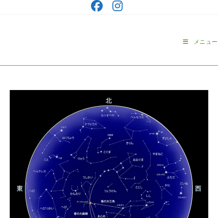
コ
ン
テ
ン
メニュー
ツ
へ
ス
キ
ッ
プ