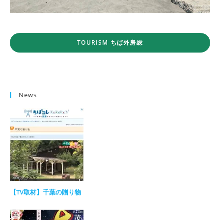
TOURISM ちば外房総
News
【TV取材】千葉の贈り物