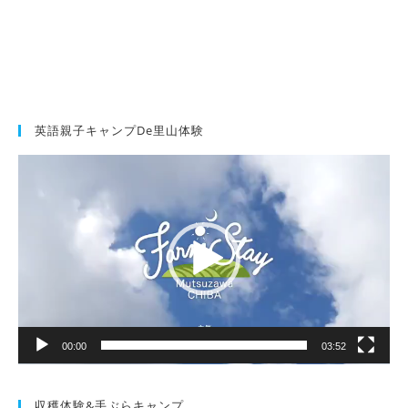
英語親子キャンプde里山体験
動
画
プ
レ
ー
ヤ
ー
00:00
03:52
収穫体験&手ぶらキャンプ