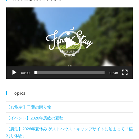
動
画
プ
レ
ー
ヤ
ー
00:00
02:48
Topics
【TV取材】千葉の贈り物
【イベント】2026年房総の夏秋
【農泊】2026年夏休み ゲストハウス・キャンプサイトに泊まって「稲
刈り体験」