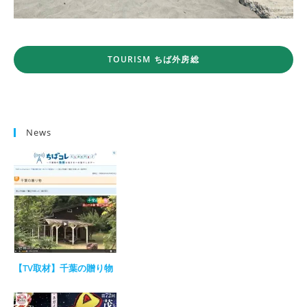
TOURISM ちば外房総
News
【TV取材】千葉の贈り物