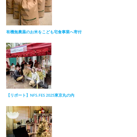
有機無農薬のお米をこども宅食事業へ寄付
【リポート】NFS.FES 2025東京丸の内