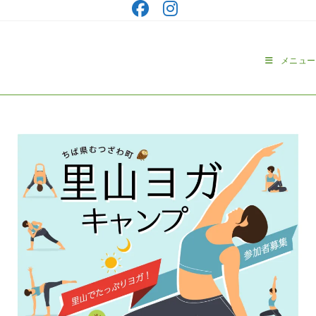
コ
ン
テ
ン
メニュー
ツ
へ
ス
キ
ッ
プ