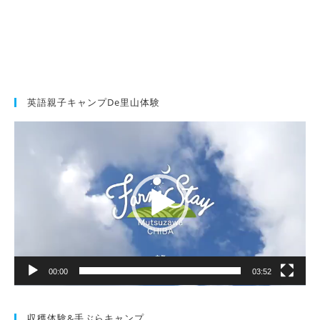
英語親子キャンプde里山体験
動
画
プ
レ
ー
ヤ
ー
00:00
03:52
収穫体験&手ぶらキャンプ