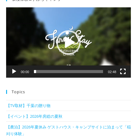
動
画
プ
レ
ー
ヤ
ー
00:00
02:48
Topics
【TV取材】千葉の贈り物
【イベント】2026年房総の夏秋
【農泊】2026年夏休み ゲストハウス・キャンプサイトに泊まって「稲
刈り体験」