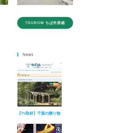
TOURISM ちば外房総
News
【TV取材】千葉の贈り物