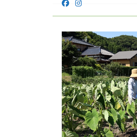
コ
ン
テ
ン
ツ
へ
ス
キ
ッ
プ