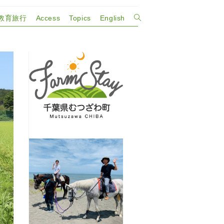
教育旅行
Access
Topics
English
ウ
ェ
ブ
サ
イ
ト
の
検
索
を
ト
グ
ル