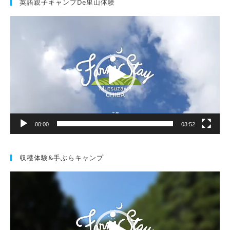
英語親子キャンプde里山体験
動
画
プ
レ
ー
ヤ
ー
00:00
03:52
収穫体験&手ぶらキャンプ
動
画
プ
レ
ー