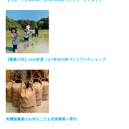
【募集〆切】2026年度_1人1年分の米づくりワークショップ
有機無農薬のお米をこども宅食事業へ寄付