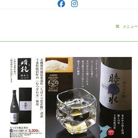
コ
ン
テ
ン
メニュー
ツ
へ
ス
キ
ッ
プ