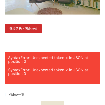
宿泊予約・問合わせ
SyntaxError: Unexpected token < in JSON at
position 0
SyntaxError: Unexpected token < in JSON at
position 0
Video一覧