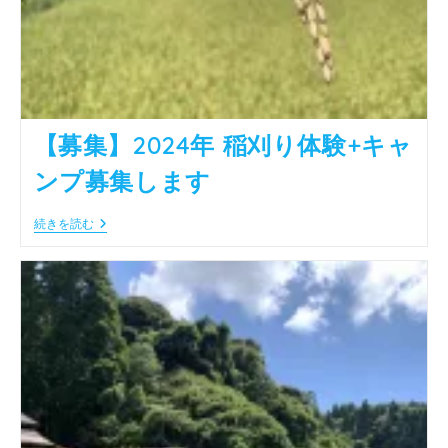
【募集】2024年 稲刈り体験+キャ
ンプ募集します
【募
続きを読む
集】
2024
年
稲
刈
り
体
験
+キ
ャ
ン
プ
募
集