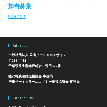
加者募集
2022
続きを読む
年
4/30-
5/7
田
植
え
体
Address
験-
参
加
一般社団法人 里山ソーシャルデザイン
者
〒299-4412
募
千葉県長生郡睦沢町岩井
集
深田522番
睦沢町農泊推進協議会 事務局
房総サーキュラーエコノミー推進協議会 事務局
Contact Us