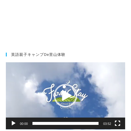
英語親子キャンプde里山体験
動
画
プ
レ
ー
ヤ
ー
00:00
03:52