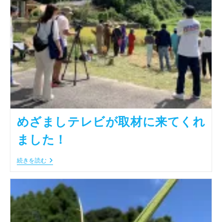
し
ま
す
めざましテレビが取材に来てくれ
ました！
め
続きを読む
ざ
ま
し
テ
レ
ビ
が