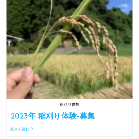
取
材
に
来
て
く
れ
ま
し
た！
稲刈り体験
2023年 稲刈り体験-募集
2023
続きを読む
年
稲