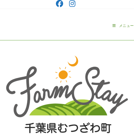
コ
ン
テ
ン
メニュー
ツ
へ
ス
キ
ッ
プ