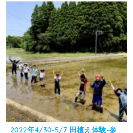
刈
り
体
験-
募
集
2022年4/30-5/7 田植え体験-参