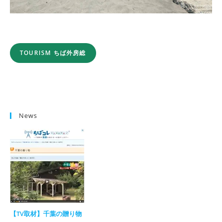
TOURISM ちば外房総
News
【TV取材】千葉の贈り物