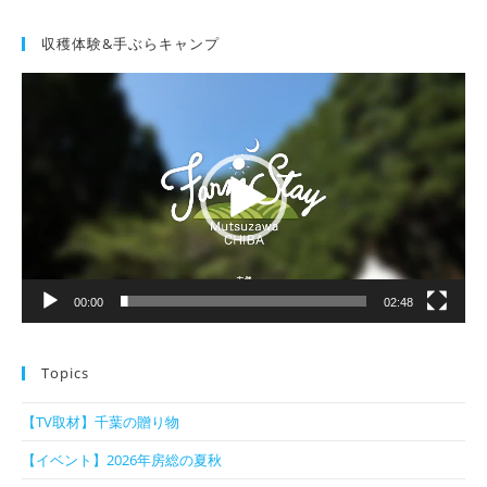
収穫体験&手ぶらキャンプ
動
画
プ
レ
ー
ヤ
ー
00:00
02:48
Topics
【TV取材】千葉の贈り物
【イベント】2026年房総の夏秋