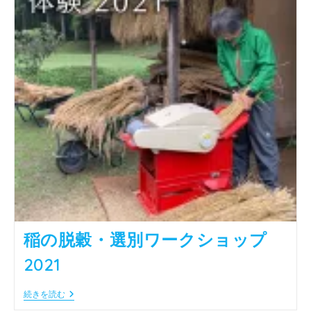
作
り
＋
デ
イ
キ
ャ
ン
プ
2021
稲の脱穀・選別ワークショップ
2021
稲
続きを読む
の