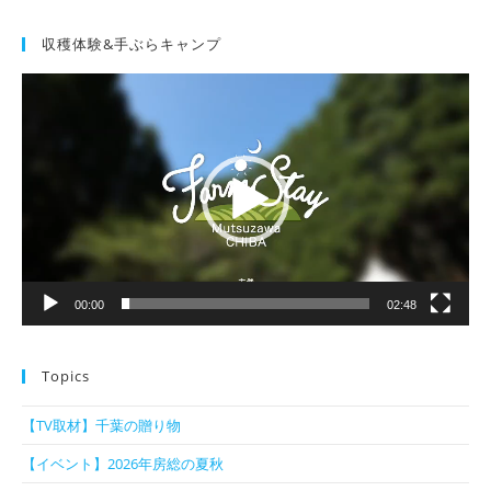
収穫体験&手ぶらキャンプ
動
画
プ
レ
ー
ヤ
ー
00:00
02:48
Topics
【TV取材】千葉の贈り物
【イベント】2026年房総の夏秋