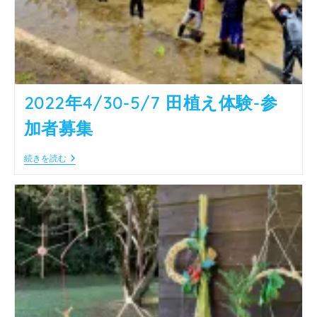
2022年4/30-5/7 田植え体験-参
加者募集
2022
続きを読む
年
4/30-
5/7
田
植
え
体
験-
参
加
者
募
集