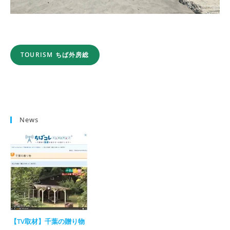
TOURISM ちば外房総
News
【TV取材】千葉の贈り物