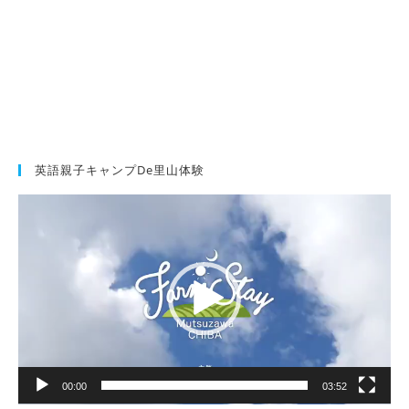
英語親子キャンプde里山体験
動
画
プ
レ
ー
ヤ
ー
00:00
03:52