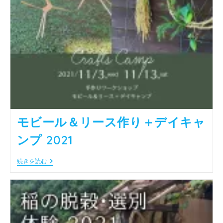
モビール＆リース作り＋デイキャ
ンプ 2021
モ
続きを読む
ビ
ー
ル
＆
リ
ー
ス