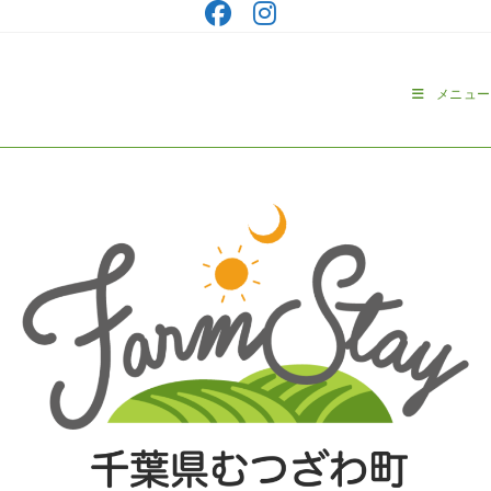
コ
ン
テ
ン
メニュー
ツ
へ
ス
キ
ッ
プ