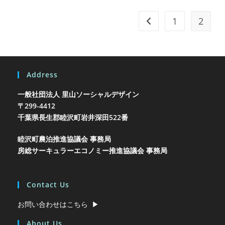
脱
穀・
選
1
2
前のページヘ
別
ワ
ー
ク
シ
ョ
Address
ッ
プ
2021
一般社団法人 里山ソーシャルデザイン
〒299-4412
千葉県長生郡睦沢町岩井
深田522番
睦沢町農泊推進協議会 事務局
房総サーキュラーエコノミー推進協議会 事務局
Contact Us
お問い合わせはこちら ▶︎
About Us