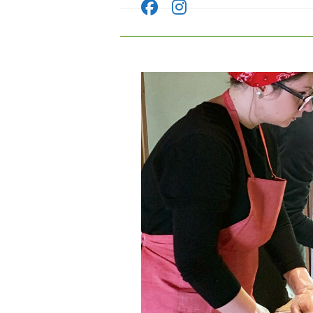
コ
ン
テ
ン
ツ
へ
ス
キ
ッ
プ