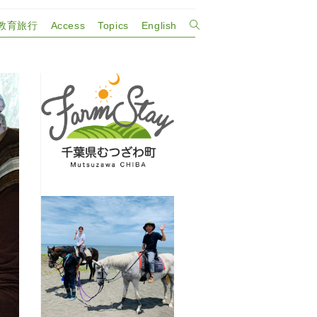
教育旅行
Access
Topics
English
ウ
ェ
ブ
サ
イ
ト
の
検
索
を
ト
グ
ル