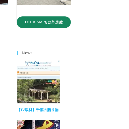
TOURISM ちば外房総
News
【TV取材】千葉の贈り物