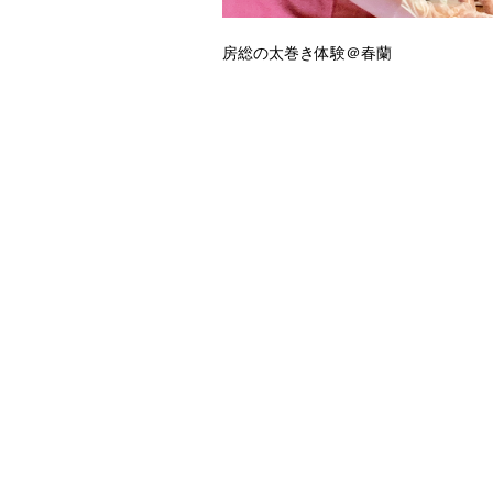
房総の太巻き体験＠春蘭