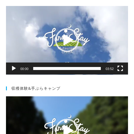
動
画
プ
レ
ー
ヤ
ー
00:00
03:52
収穫体験&手ぶらキャンプ
動
画
プ
レ
ー
ヤ