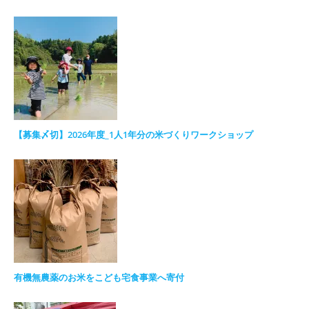
【募集〆切】2026年度_1人1年分の米づくりワークショップ
有機無農薬のお米をこども宅食事業へ寄付