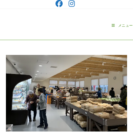
コ
ン
テ
ン
メニュー
ツ
へ
ス
キ
ッ
プ