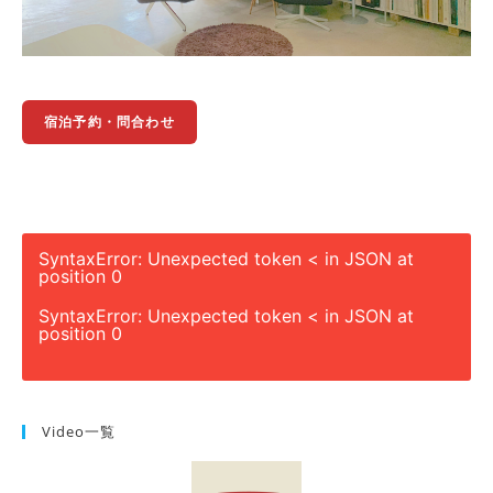
宿泊予約・問合わせ
SyntaxError: Unexpected token < in JSON at
position 0
SyntaxError: Unexpected token < in JSON at
position 0
Video一覧