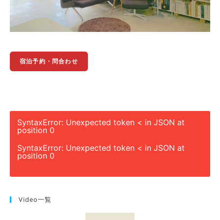
宿泊予約・問合わせ
SyntaxError: Unexpected token < in JSON at
position 0
SyntaxError: Unexpected token < in JSON at
position 0
Video一覧