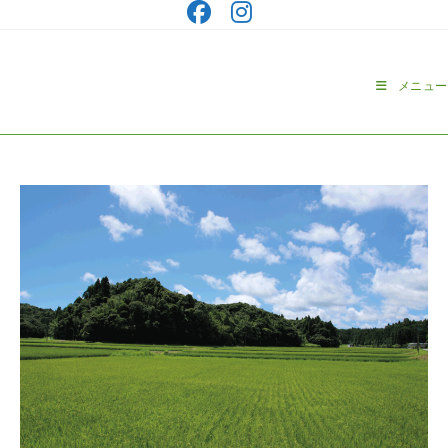
コ
ン
テ
ン
メニュー
ツ
へ
ス
キ
ッ
プ