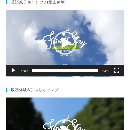
英語親子キャンプde里山体験
動
画
プ
レ
ー
ヤ
ー
00:00
03:52
収穫体験&手ぶらキャンプ
動
画
プ
レ
ー