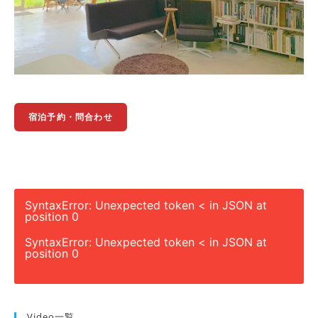
宿泊予約・問合わせ
SyntaxError: Unexpected token < in JSON at
position 0
SyntaxError: Unexpected token < in JSON at
position 0
Video一覧