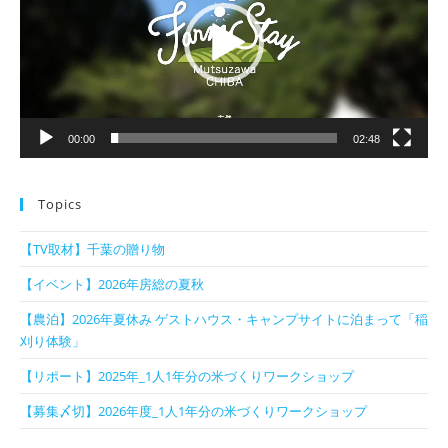
レ
ー
ヤ
ー
00:00
02:48
Topics
【TV取材】千葉の贈り物
【イベント】2026年房総の夏秋
【農泊】2026年夏休み ゲストハウス・キャンプサイトに泊まって「稲
刈り体験」
【リポート】2025年_1人1年分の米づくりワークショップ
【募集〆切】2026年度_1人1年分の米づくりワークショップ