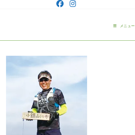
コ
ン
テ
ン
メニュー
ツ
へ
ス
キ
ッ
プ