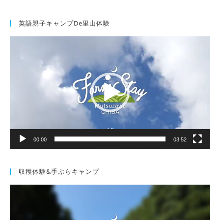
英語親子キャンプde里山体験
動
画
プ
レ
ー
ヤ
ー
00:00
03:52
収穫体験&手ぶらキャンプ
動
画
プ