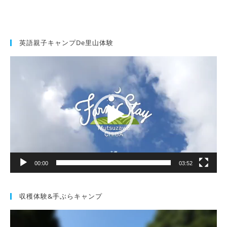
英語親子キャンプde里山体験
動
画
プ
レ
ー
ヤ
ー
00:00
03:52
収穫体験&手ぶらキャンプ
動
画