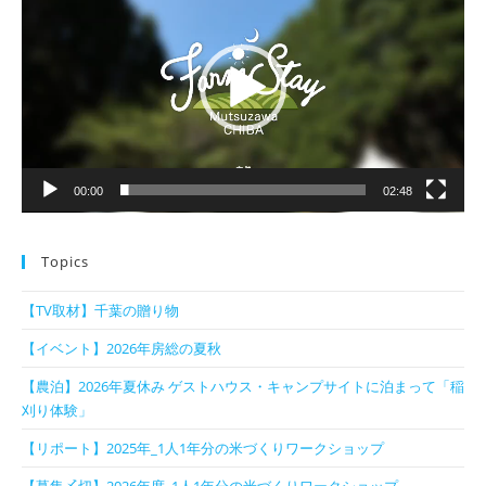
プ
レ
ー
ヤ
ー
00:00
02:48
Topics
【TV取材】千葉の贈り物
【イベント】2026年房総の夏秋
【農泊】2026年夏休み ゲストハウス・キャンプサイトに泊まって「稲
刈り体験」
【リポート】2025年_1人1年分の米づくりワークショップ