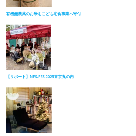
有機無農薬のお米をこども宅食事業へ寄付
【リポート】NFS.FES 2025東京丸の内