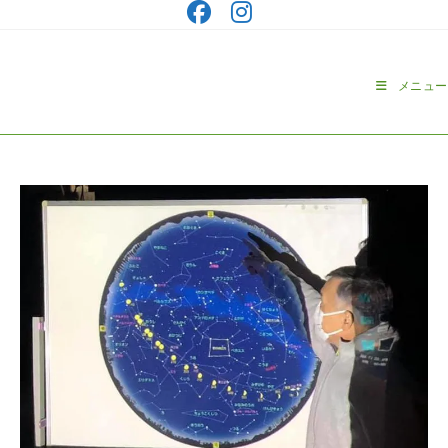
コ
ン
テ
ン
メニュー
ツ
へ
ス
キ
ッ
プ