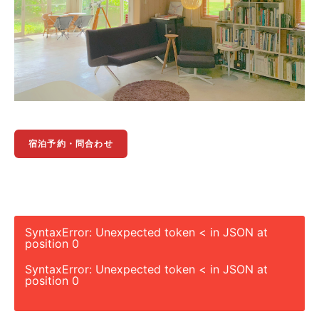
宿泊予約・問合わせ
SyntaxError: Unexpected token < in JSON at
position 0
SyntaxError: Unexpected token < in JSON at
position 0