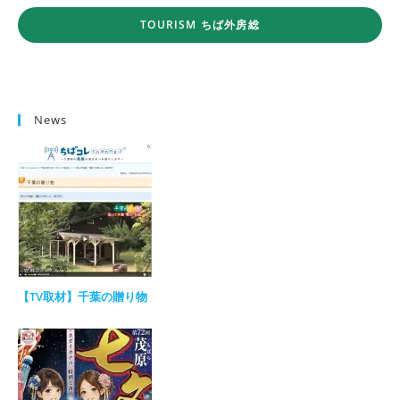
TOURISM ちば外房総
News
【TV取材】千葉の贈り物