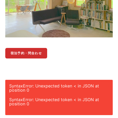
宿泊予約・問合わせ
SyntaxError: Unexpected token < in JSON at
position 0
SyntaxError: Unexpected token < in JSON at
position 0