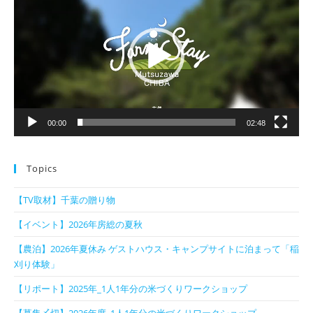
プ
レ
ー
ヤ
ー
00:00
02:48
Topics
【TV取材】千葉の贈り物
【イベント】2026年房総の夏秋
【農泊】2026年夏休み ゲストハウス・キャンプサイトに泊まって「稲
刈り体験」
【リポート】2025年_1人1年分の米づくりワークショップ
【募集〆切】2026年度_1人1年分の米づくりワークショップ