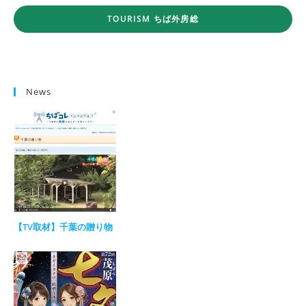
TOURISM ちば外房総
News
【TV取材】千葉の贈り物