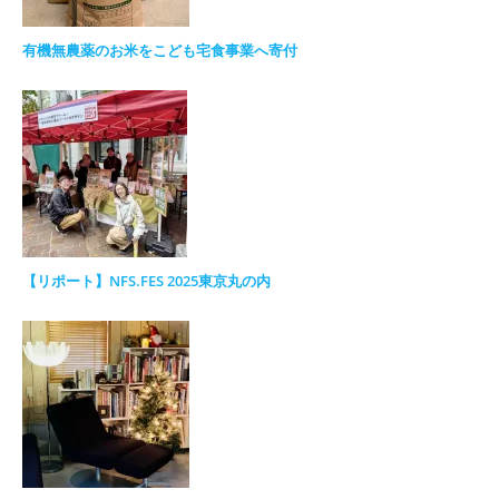
有機無農薬のお米をこども宅食事業へ寄付
【リポート】NFS.FES 2025東京丸の内