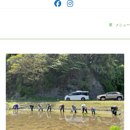
コ
ン
テ
ン
メニュー
ツ
へ
ス
キ
ッ
プ