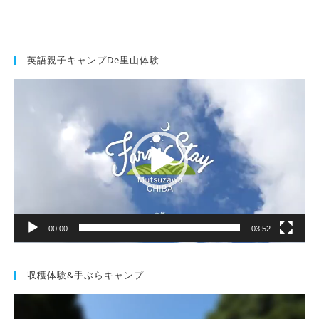
英語親子キャンプde里山体験
動
画
プ
レ
ー
ヤ
ー
00:00
03:52
収穫体験&手ぶらキャンプ
動
画