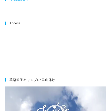
Access
英語親子キャンプde里山体験
動
画
プ
レ
ー