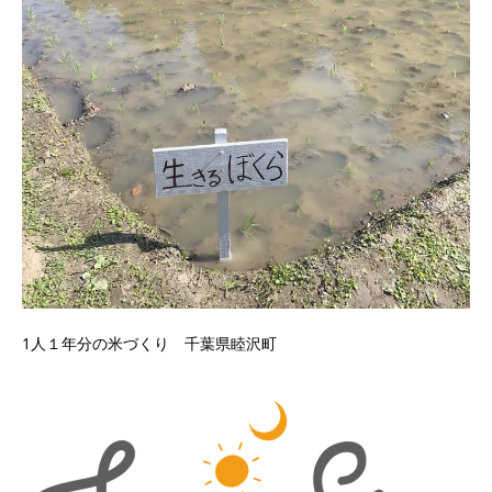
1人１年分の米づくり 千葉県睦沢町