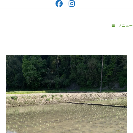
コ
ン
テ
ン
メニュー
ツ
へ
ス
キ
ッ
プ