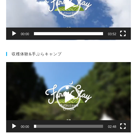
ヤ
ー
00:00
03:52
収穫体験&手ぶらキャンプ
動
画
プ
レ
ー
ヤ
ー
00:00
02:48