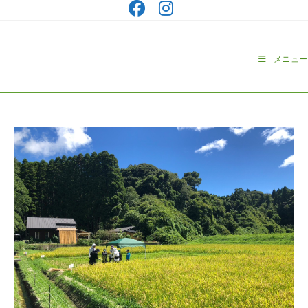
コ
ン
テ
ン
メニュー
ツ
へ
ス
キ
ッ
プ