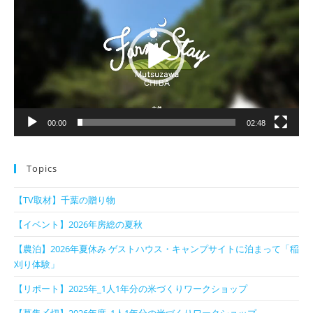
プ
レ
ー
ヤ
ー
00:00
02:48
Topics
【TV取材】千葉の贈り物
【イベント】2026年房総の夏秋
【農泊】2026年夏休み ゲストハウス・キャンプサイトに泊まって「稲
刈り体験」
【リポート】2025年_1人1年分の米づくりワークショップ
【募集〆切】2026年度_1人1年分の米づくりワークショップ