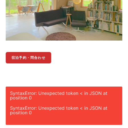
宿泊予約・問合わせ
SyntaxError: Unexpected token < in JSON at
position 0
SyntaxError: Unexpected token < in JSON at
position 0