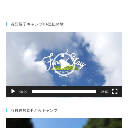
英語親子キャンプde里山体験
動
画
プ
レ
ー
ヤ
ー
00:00
03:52
収穫体験&手ぶらキャンプ
動
画