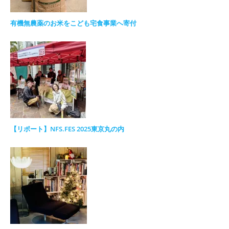
有機無農薬のお米をこども宅食事業へ寄付
【リポート】NFS.FES 2025東京丸の内