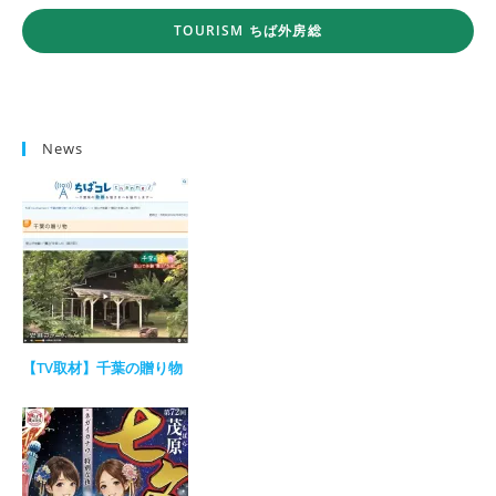
TOURISM ちば外房総
News
【TV取材】千葉の贈り物