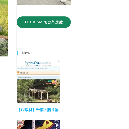
TOURISM ちば外房総
News
【TV取材】千葉の贈り物