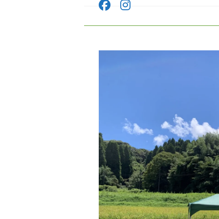
コ
ン
テ
ン
ツ
へ
ス
キ
ッ
プ