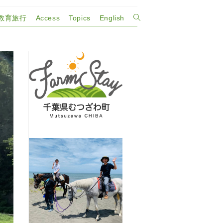
教育旅行
Access
Topics
English
ウ
ェ
ブ
サ
イ
ト
の
検
索
を
ト
グ
ル