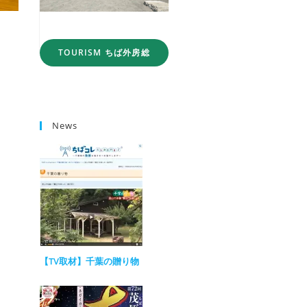
TOURISM ちば外房総
News
【TV取材】千葉の贈り物