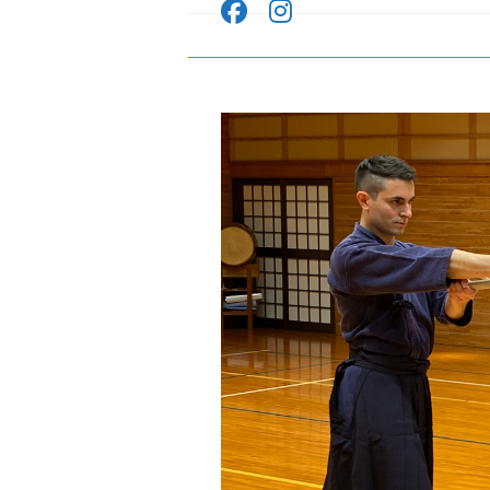
コ
ン
テ
ン
ツ
へ
ス
キ
ッ
プ