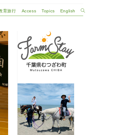
教育旅行
Access
Topics
English
ウ
ェ
ブ
サ
イ
ト
の
検
索
を
ト
グ
ル