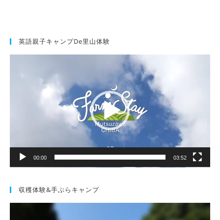
英語親子キャンプde里山体験
動
画
プ
レ
ー
ヤ
ー
00:00
03:52
収穫体験&手ぶらキャンプ
動
画