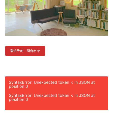
宿泊予約・問合わせ
SyntaxError: Unexpected token < in JSON at
position 0
SyntaxError: Unexpected token < in JSON at
position 0