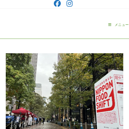
コ
ン
テ
ン
メニュー
ツ
へ
ス
キ
ッ
プ