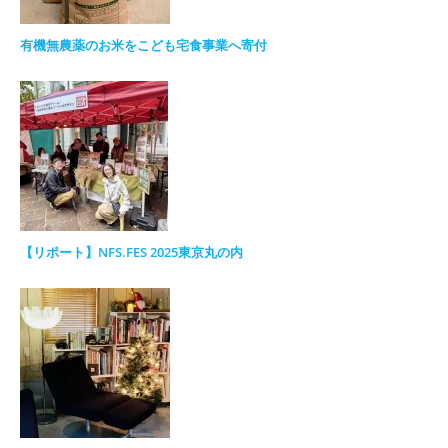
有機無農薬のお米をこども宅食事業へ寄付
【リポート】NFS.FES 2025東京丸の内