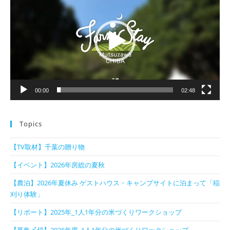
プ
レ
ー
ヤ
ー
00:00
02:48
Topics
【TV取材】千葉の贈り物
【イベント】2026年房総の夏秋
【農泊】2026年夏休み ゲストハウス・キャンプサイトに泊まって「稲
刈り体験」
【リポート】2025年_1人1年分の米づくりワークショップ
【募集〆切】2026年度_1人1年分の米づくりワークショップ