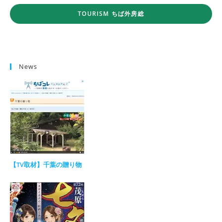
TOURISM ちば外房総
News
【TV取材】千葉の贈り物