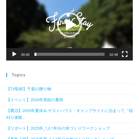
プ
レ
ー
ヤ
ー
00:00
02:48
Topics
【TV取材】千葉の贈り物
【イベント】2026年房総の夏秋
【農泊】2026年夏休み ゲストハウス・キャンプサイトに泊まって「稲
刈り体験」
【リポート】2025年_1人1年分の米づくりワークショップ
【募集〆切】2026年度_1人1年分の米づくりワークショップ