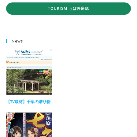
TOURISM ちば外房総
News
【TV取材】千葉の贈り物