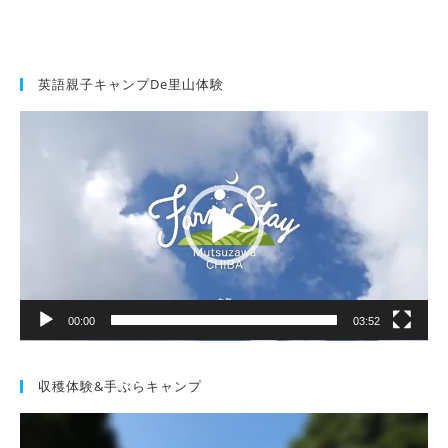
英語親子キャンプde里山体験
動
画
プ
レ
ー
ヤ
ー
00:00
03:52
収穫体験&手ぶらキャンプ
動
画