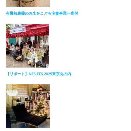
有機無農薬のお米をこども宅食事業へ寄付
【リポート】NFS.FES 2025東京丸の内