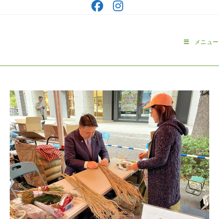
コ
ン
テ
ン
メニュー
ツ
へ
ス
キ
ッ
プ