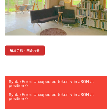
宿泊予約・問合わせ
SyntaxError: Unexpected token < in JSON at
position 0
SyntaxError: Unexpected token < in JSON at
position 0