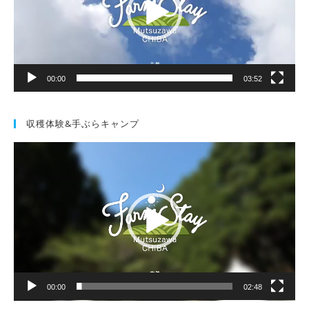
ー
ヤ
ー
00:00
03:52
収穫体験&手ぶらキャンプ
動
画
プ
レ
ー
ヤ
ー
00:00
02:48