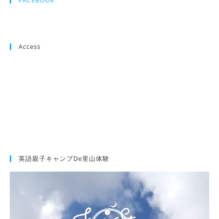
FACEBOOK
Access
英語親子キャンプde里山体験
動
画
プ
レ