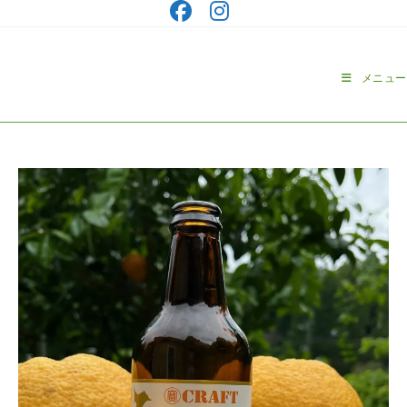
コ
ン
テ
ン
メニュー
ツ
へ
ス
キ
ッ
プ