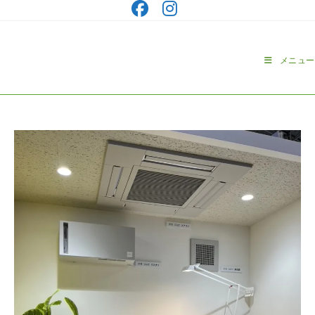
コ
ン
テ
ン
メニュー
ツ
へ
ス
キ
ッ
プ