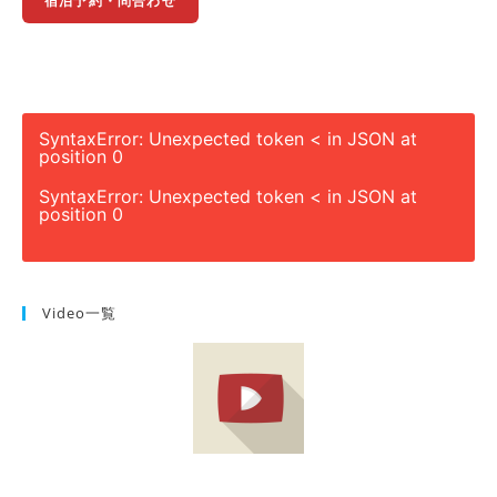
宿泊予約・問合わせ
SyntaxError: Unexpected token < in JSON at
position 0
SyntaxError: Unexpected token < in JSON at
position 0
Video一覧