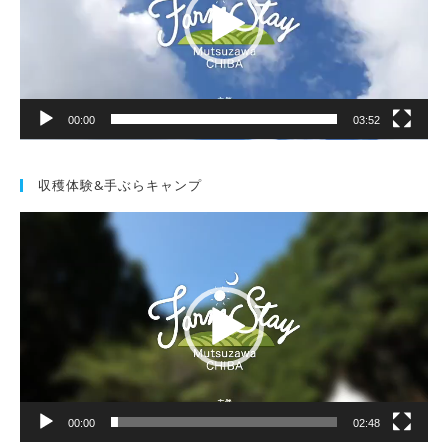
ー
ヤ
ー
00:00
03:52
収穫体験&手ぶらキャンプ
動
画
プ
レ
ー
ヤ
ー
00:00
02:48