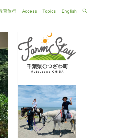
教育旅行
Access
Topics
English
ウ
ェ
ブ
サ
イ
ト
の
検
索
を
ト
グ
ル