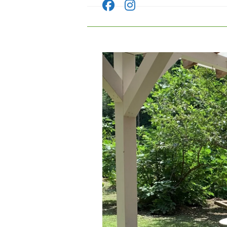
コ
ン
テ
ン
ツ
へ
ス
キ
ッ
プ