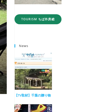
TOURISM ちば外房総
News
【TV取材】千葉の贈り物