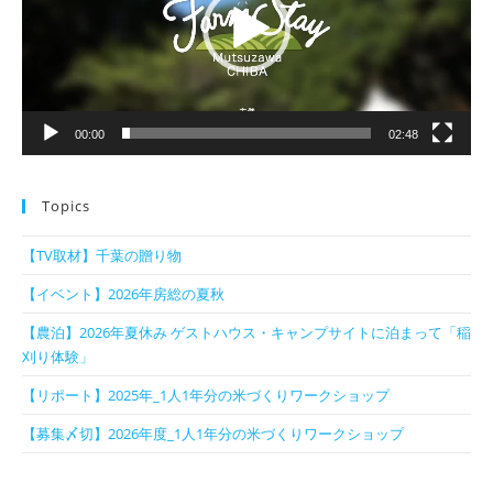
ー
ヤ
ー
00:00
02:48
Topics
【TV取材】千葉の贈り物
【イベント】2026年房総の夏秋
【農泊】2026年夏休み ゲストハウス・キャンプサイトに泊まって「稲
刈り体験」
【リポート】2025年_1人1年分の米づくりワークショップ
【募集〆切】2026年度_1人1年分の米づくりワークショップ