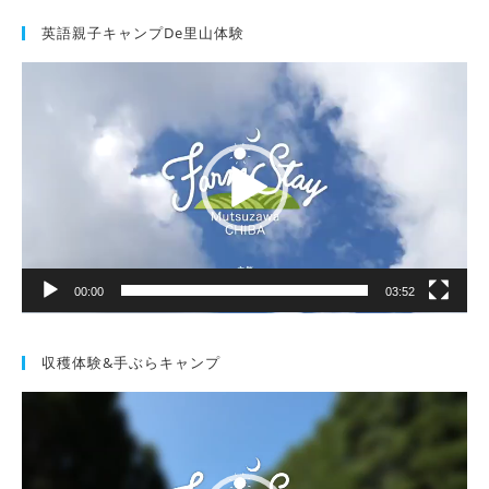
英語親子キャンプde里山体験
動
画
プ
レ
ー
ヤ
ー
00:00
03:52
収穫体験&手ぶらキャンプ
動
画
プ
レ