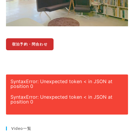
宿泊予約・問合わせ
SyntaxError: Unexpected token < in JSON at
position 0
SyntaxError: Unexpected token < in JSON at
position 0
Video一覧