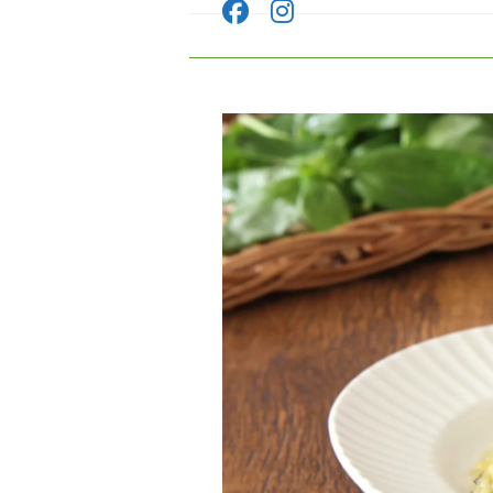
コ
ン
テ
ン
ツ
へ
ス
キ
ッ
プ