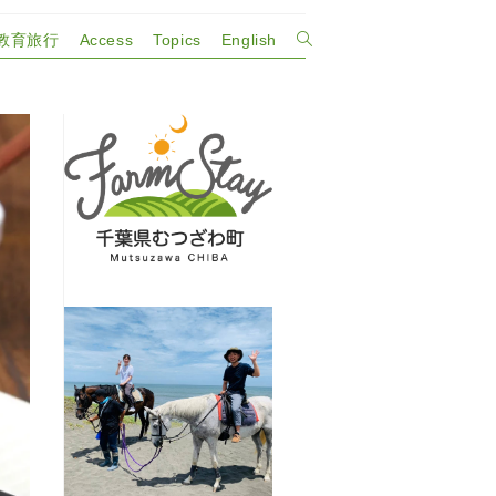
教育旅行
Access
Topics
English
ウ
ェ
ブ
サ
イ
ト
の
検
索
を
ト
グ
ル