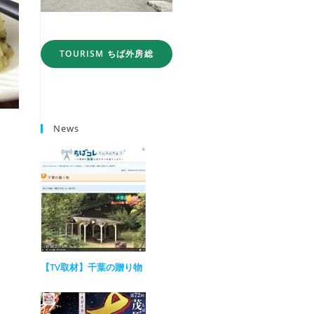
TOURISM ちば外房総
News
【TV取材】千葉の贈り物