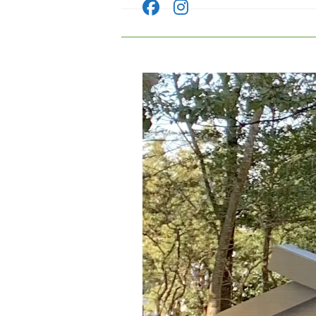
コ
ン
テ
ン
ツ
へ
ス
キ
ッ
プ