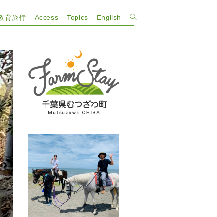
教育旅行
Access
Topics
English
ウ
ェ
ブ
サ
イ
ト
の
検
索
を
ト
グ
ル