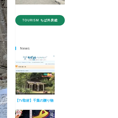
TOURISM ちば外房総
News
【TV取材】千葉の贈り物