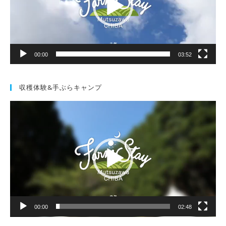
ヤ
ー
00:00
03:52
収穫体験&手ぶらキャンプ
動
画
プ
レ
ー
ヤ
ー
00:00
02:48