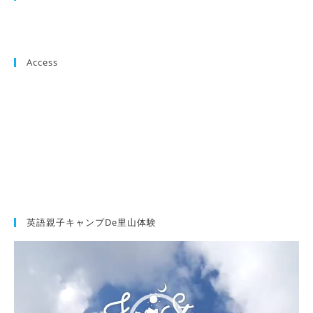
Access
英語親子キャンプde里山体験
動
画
プ
レ
ー