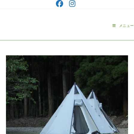
コ
ン
テ
ン
メニュー
ツ
へ
ス
キ
ッ
プ