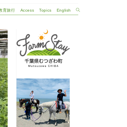
教育旅行
Access
Topics
English
ウ
ェ
ブ
サ
イ
ト
の
検
索
を
ト
グ
ル