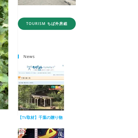
TOURISM ちば外房総
News
【TV取材】千葉の贈り物