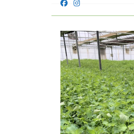
コ
ン
テ
ン
ツ
へ
ス
キ
ッ
プ