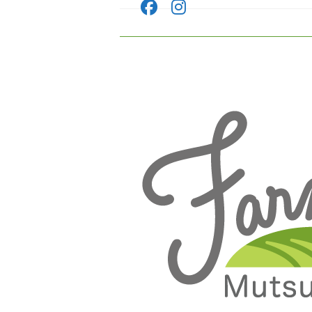
コ
ン
テ
ン
ツ
へ
ス
キ
ッ
プ