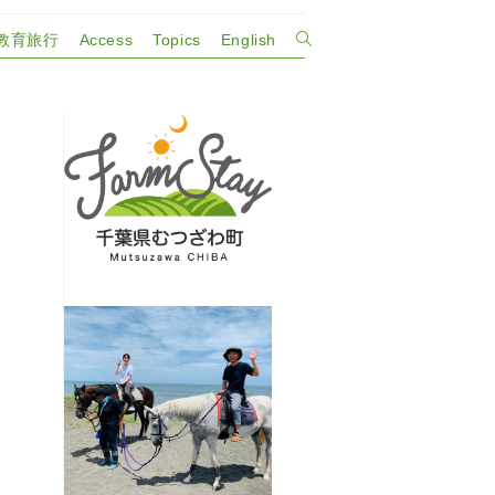
教育旅行
Access
Topics
English
ウ
ェ
ブ
サ
イ
ト
の
検
索
を
ト
グ
ル