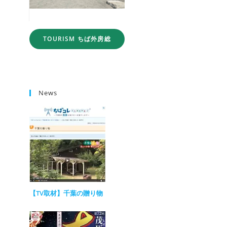
TOURISM ちば外房総
News
【TV取材】千葉の贈り物