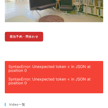
宿泊予約・問合わせ
SyntaxError: Unexpected token < in JSON at
position 0
SyntaxError: Unexpected token < in JSON at
position 0
Video一覧