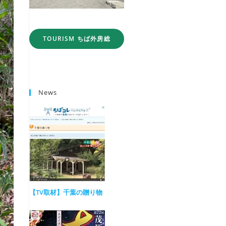
TOURISM ちば外房総
News
【TV取材】千葉の贈り物