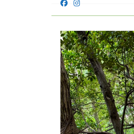
コ
ン
テ
ン
ツ
へ
ス
キ
ッ
プ