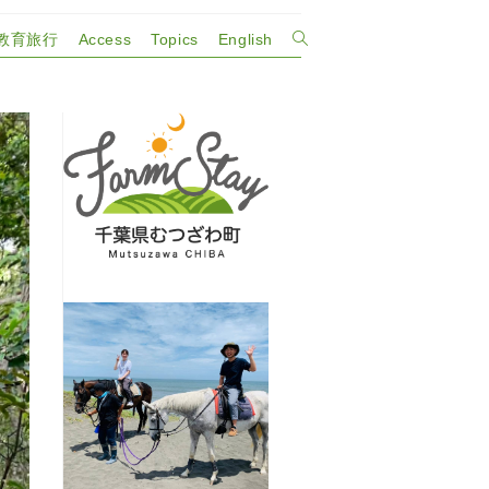
教育旅行
Access
Topics
English
ウ
ェ
ブ
サ
イ
ト
の
検
索
を
ト
グ
ル