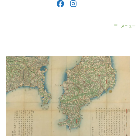
コ
ン
テ
ン
メニュー
ツ
へ
ス
キ
ッ
プ