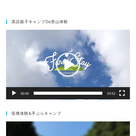
英語親子キャンプde里山体験
動
画
プ
レ
ー
ヤ
ー
00:00
03:52
収穫体験&手ぶらキャンプ
動
画