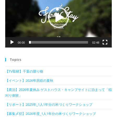
プ
レ
ー
ヤ
ー
00:00
02:48
Topics
【TV取材】千葉の贈り物
【イベント】2026年房総の夏秋
【農泊】2026年夏休み ゲストハウス・キャンプサイトに泊まって「稲
刈り体験」
【リポート】2025年_1人1年分の米づくりワークショップ
【募集〆切】2026年度_1人1年分の米づくりワークショップ