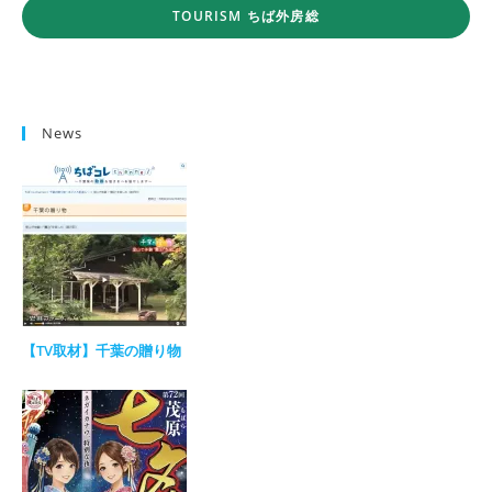
TOURISM ちば外房総
News
【TV取材】千葉の贈り物