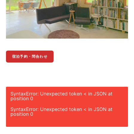
宿泊予約・問合わせ
SyntaxError: Unexpected token < in JSON at
position 0
SyntaxError: Unexpected token < in JSON at
position 0