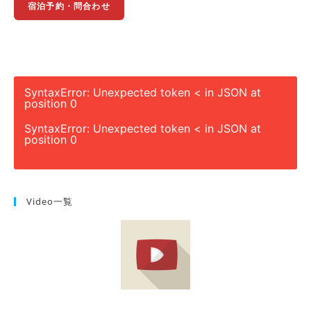
宿泊予約・問合わせ
SyntaxError: Unexpected token < in JSON at
position 0
SyntaxError: Unexpected token < in JSON at
position 0
Video一覧