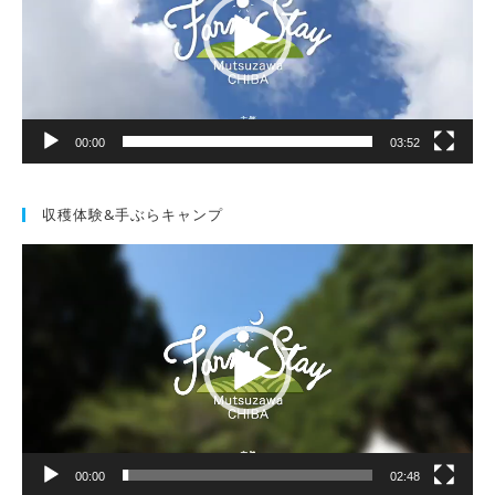
ー
ヤ
ー
00:00
03:52
収穫体験&手ぶらキャンプ
動
画
プ
レ
ー
ヤ
ー
00:00
02:48