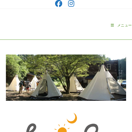
コ
ン
テ
ン
メニュー
ツ
へ
ス
キ
ッ
プ