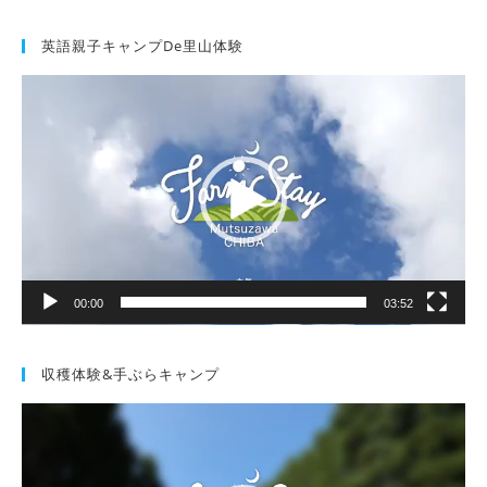
英語親子キャンプde里山体験
動
画
プ
レ
ー
ヤ
ー
00:00
03:52
収穫体験&手ぶらキャンプ
動
画
プ
レ