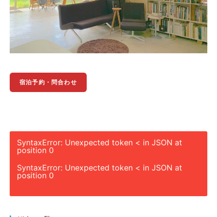
宿泊予約・問合わせ
SyntaxError: Unexpected token < in JSON at
position 0
SyntaxError: Unexpected token < in JSON at
position 0