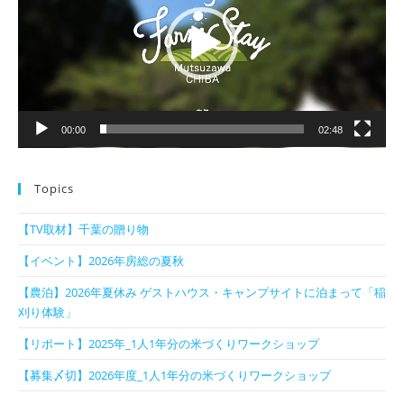
レ
ー
ヤ
ー
00:00
02:48
Topics
【TV取材】千葉の贈り物
【イベント】2026年房総の夏秋
【農泊】2026年夏休み ゲストハウス・キャンプサイトに泊まって「稲
刈り体験」
【リポート】2025年_1人1年分の米づくりワークショップ
【募集〆切】2026年度_1人1年分の米づくりワークショップ