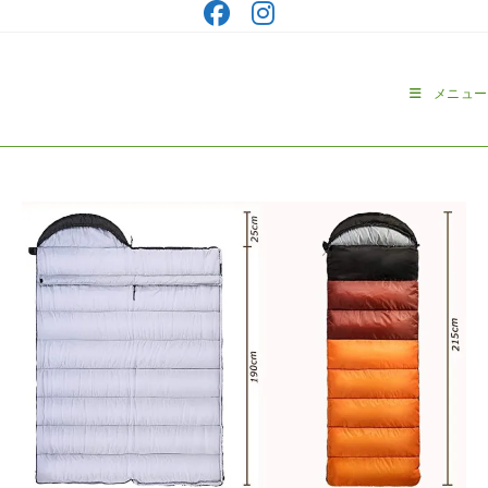
コ
ン
テ
ン
メニュー
ツ
へ
ス
キ
ッ
プ