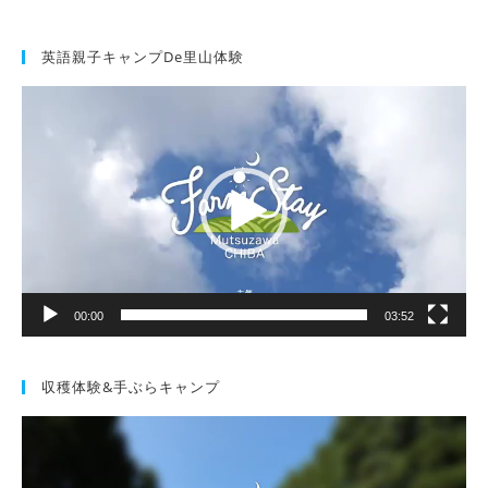
英語親子キャンプde里山体験
動
画
プ
レ
ー
ヤ
ー
00:00
03:52
収穫体験&手ぶらキャンプ
動
画
プ