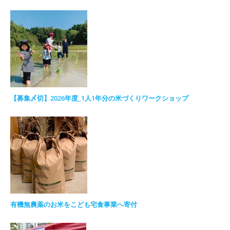
【募集〆切】2026年度_1人1年分の米づくりワークショップ
有機無農薬のお米をこども宅食事業へ寄付