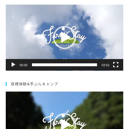
動
画
プ
レ
ー
ヤ
ー
00:00
03:52
収穫体験&手ぶらキャンプ
動
画
プ
レ
ー
ヤ