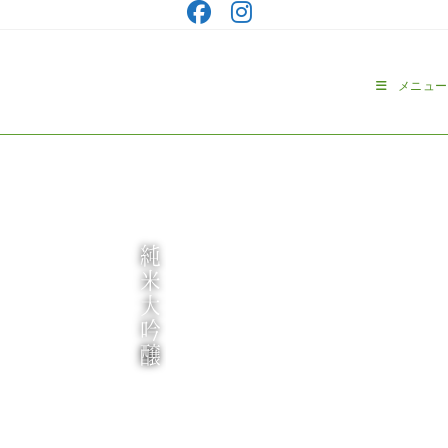
コ
ン
テ
ン
メニュー
ツ
へ
ス
キ
ッ
プ