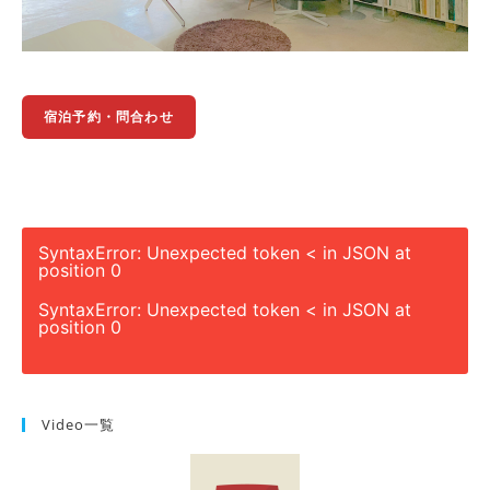
宿泊予約・問合わせ
SyntaxError: Unexpected token < in JSON at
position 0
SyntaxError: Unexpected token < in JSON at
position 0
Video一覧