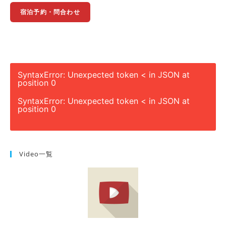
宿泊予約・問合わせ
SyntaxError: Unexpected token < in JSON at
position 0
SyntaxError: Unexpected token < in JSON at
position 0
Video一覧