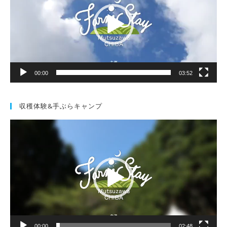
レ
ー
ヤ
ー
00:00
03:52
収穫体験&手ぶらキャンプ
動
画
プ
レ
ー
ヤ
ー
00:00
02:48