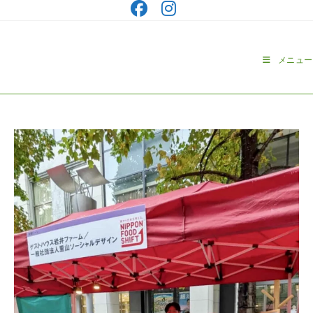
コ
ン
テ
ン
メニュー
ツ
へ
ス
キ
ッ
プ