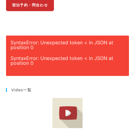
宿泊予約・問合わせ
SyntaxError: Unexpected token < in JSON at
position 0
SyntaxError: Unexpected token < in JSON at
position 0
Video一覧