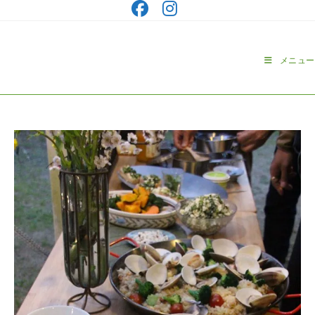
コ
ン
テ
ン
メニュー
ツ
へ
ス
キ
ッ
プ