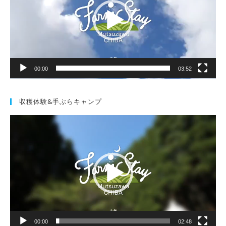
レ
ー
ヤ
ー
00:00
03:52
収穫体験&手ぶらキャンプ
動
画
プ
レ
ー
ヤ
ー
00:00
02:48