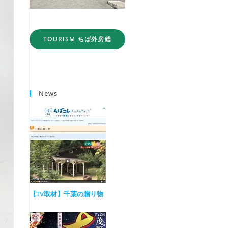
TOURISM ちば外房総
News
【TV取材】千葉の贈り物