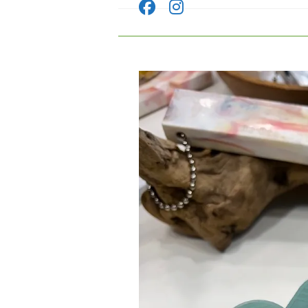
コ
ン
テ
ン
ツ
へ
ス
キ
ッ
プ