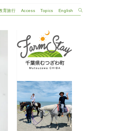
教育旅行
Access
Topics
English
ウ
ェ
ブ
サ
イ
ト
の
検
索
を
ト
グ
ル