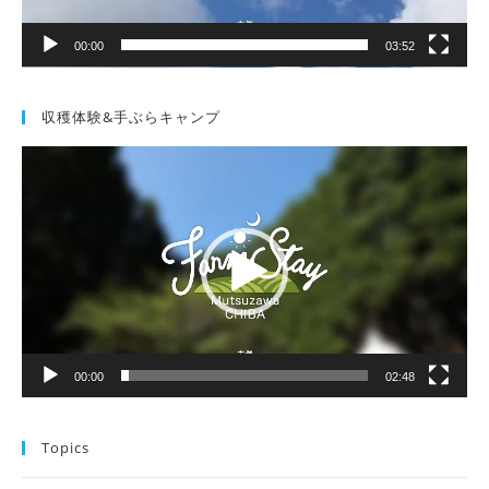
00:00
03:52
収穫体験&手ぶらキャンプ
動
画
プ
レ
ー
ヤ
ー
00:00
02:48
Topics