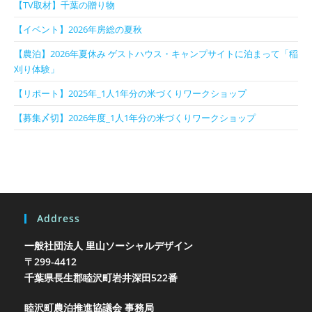
【TV取材】千葉の贈り物
【イベント】2026年房総の夏秋
【農泊】2026年夏休み ゲストハウス・キャンプサイトに泊まって「稲
刈り体験」
【リポート】2025年_1人1年分の米づくりワークショップ
【募集〆切】2026年度_1人1年分の米づくりワークショップ
Address
一般社団法人 里山ソーシャルデザイン
〒299-4412
千葉県長生郡睦沢町岩井
深田522番
睦沢町農泊推進協議会 事務局