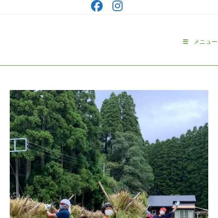
コ
ン
テ
ン
メニュー
ツ
へ
ス
キ
ッ
プ