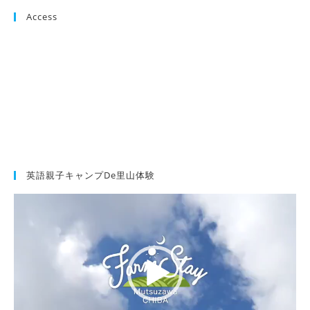
Access
英語親子キャンプde里山体験
動
画
プ
レ
ー
ヤ
ー