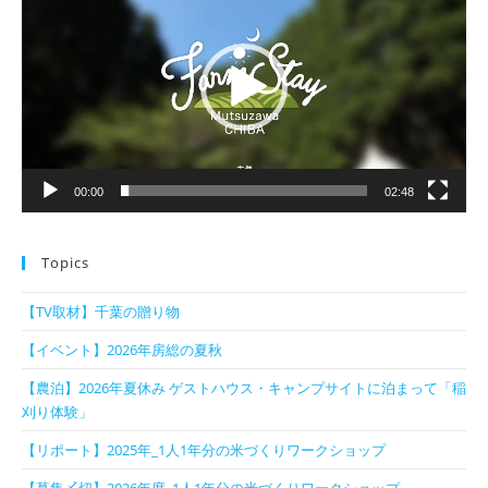
プ
レ
ー
ヤ
ー
00:00
02:48
Topics
【TV取材】千葉の贈り物
【イベント】2026年房総の夏秋
【農泊】2026年夏休み ゲストハウス・キャンプサイトに泊まって「稲
刈り体験」
【リポート】2025年_1人1年分の米づくりワークショップ
【募集〆切】2026年度_1人1年分の米づくりワークショップ