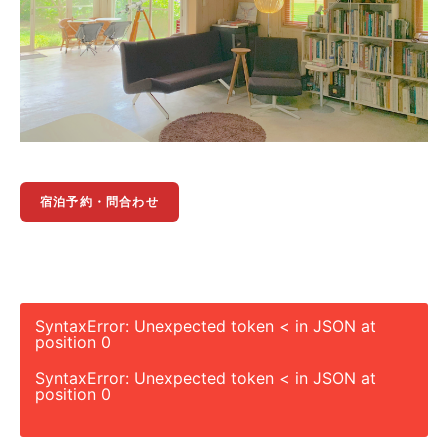
宿泊予約・問合わせ
SyntaxError: Unexpected token < in JSON at
position 0
SyntaxError: Unexpected token < in JSON at
position 0