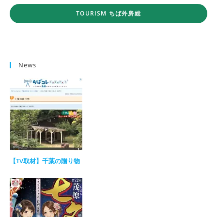
TOURISM ちば外房総
News
【TV取材】千葉の贈り物