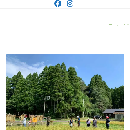
コ
ン
テ
ン
メニュー
ツ
へ
ス
キ
ッ
プ