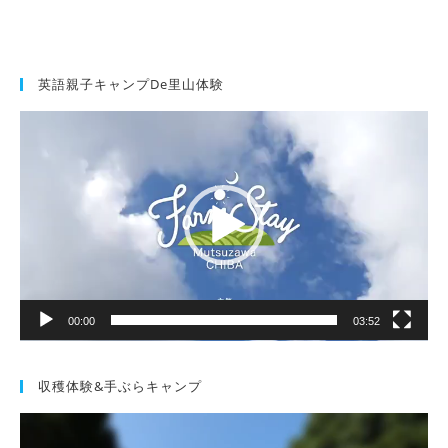
英語親子キャンプde里山体験
動
画
プ
レ
ー
ヤ
ー
00:00
03:52
収穫体験&手ぶらキャンプ
動
画