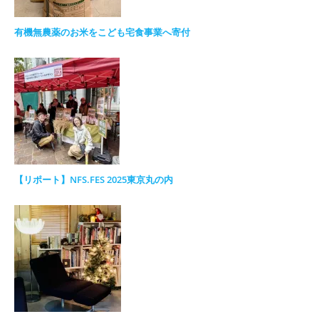
有機無農薬のお米をこども宅食事業へ寄付
【リポート】NFS.FES 2025東京丸の内