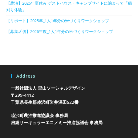
【農泊】2026年夏休み ゲストハウス・キャンプサイトに泊まって「稲
刈り体験」
【リポート】2025年_1人1年分の米づくりワークショップ
【募集〆切】2026年度_1人1年分の米づくりワークショップ
Address
一般社団法人 里山ソーシャルデザイン
〒299-4412
千葉県長生郡睦沢町岩井
深田522番
睦沢町農泊推進協議会 事務局
房総サーキュラーエコノミー推進協議会 事務局