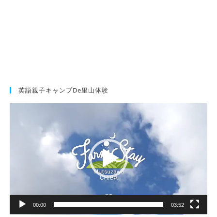
英語親子キャンプde里山体験
動
画
プ
レ
ー
ヤ
ー
00:00
03:52