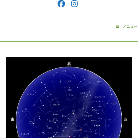
コ
ン
テ
ン
メニュー
ツ
へ
ス
キ
ッ
プ