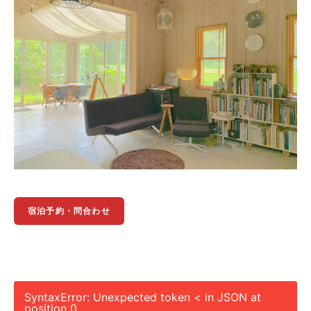
宿泊予約・問合わせ
SyntaxError: Unexpected token < in JSON at
position 0