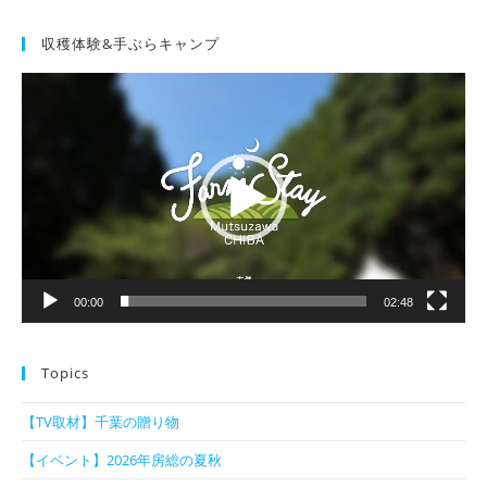
収穫体験&手ぶらキャンプ
動
画
プ
レ
ー
ヤ
ー
00:00
02:48
Topics
【TV取材】千葉の贈り物
【イベント】2026年房総の夏秋