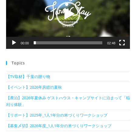
レ
ー
ヤ
ー
00:00
02:48
Topics
【TV取材】千葉の贈り物
【イベント】2026年房総の夏秋
【農泊】2026年夏休み ゲストハウス・キャンプサイトに泊まって「稲
刈り体験」
【リポート】2025年_1人1年分の米づくりワークショップ
【募集〆切】2026年度_1人1年分の米づくりワークショップ