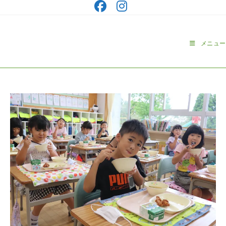
コ
ン
テ
ン
メニュー
ツ
へ
ス
キ
ッ
プ