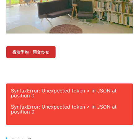
宿泊予約・問合わせ
SyntaxError: Unexpected token < in JSON at
position 0
SyntaxError: Unexpected token < in JSON at
position 0