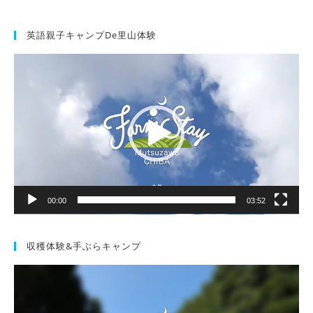
英語親子キャンプde里山体験
動
画
プ
レ
ー
ヤ
ー
00:00
03:52
収穫体験&手ぶらキャンプ
動
画
プ