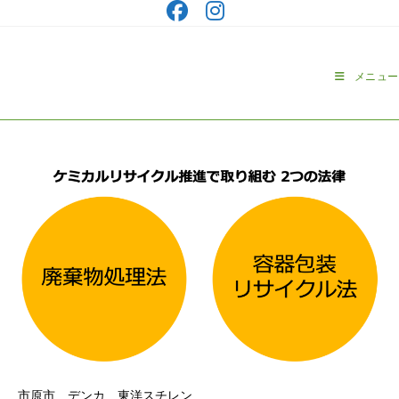
コ
ン
テ
ン
メニュー
ツ
へ
ス
キ
ッ
プ
市原市 デンカ 東洋スチレン