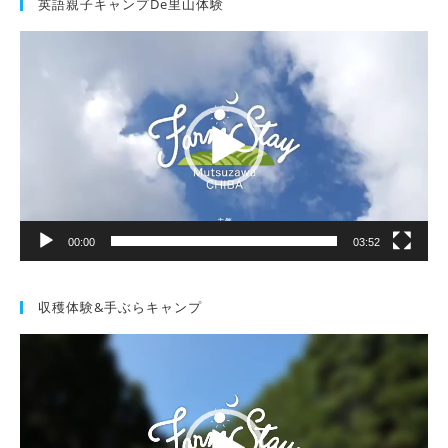
英語親子キャンプde里山体験
動
画
プ
レ
ー
ヤ
ー
00:00
03:52
収穫体験&手ぶらキャンプ
動
画
プ
レ
ー