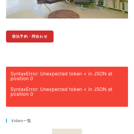
宿泊予約・問合わせ
SyntaxError: Unexpected token < in JSON at
position 0
SyntaxError: Unexpected token < in JSON at
position 0
Video一覧