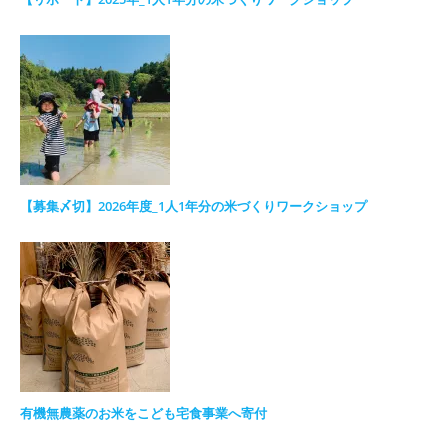
【募集〆切】2026年度_1人1年分の米づくりワークショップ
有機無農薬のお米をこども宅食事業へ寄付