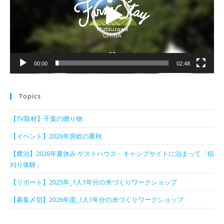
ー
ヤ
ー
00:00
02:48
Topics
【TV取材】千葉の贈り物
【イベント】2026年房総の夏秋
【農泊】2026年夏休み ゲストハウス・キャンプサイトに泊まって「稲
刈り体験」
【リポート】2025年_1人1年分の米づくりワークショップ
【募集〆切】2026年度_1人1年分の米づくりワークショップ