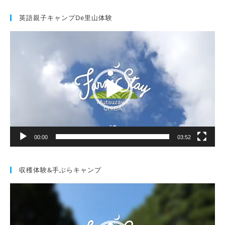
英語親子キャンプde里山体験
動
画
プ
レ
ー
ヤ
ー
00:00
03:52
収穫体験&手ぶらキャンプ
動
画
プ
レ