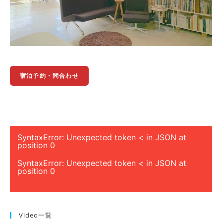
宿泊予約・問合わせ
SyntaxError: Unexpected token < in JSON at
position 0
SyntaxError: Unexpected token < in JSON at
position 0
Video一覧