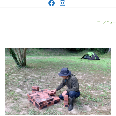
コ
ン
テ
ン
メニュー
ツ
へ
ス
キ
ッ
プ